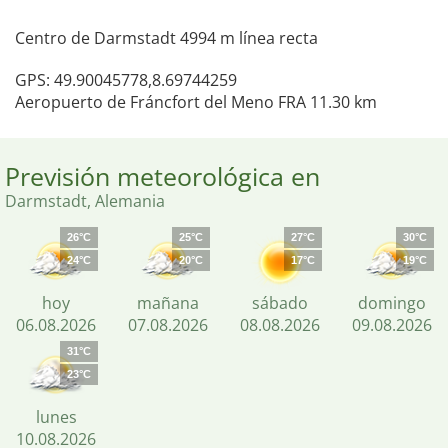
Centro de Darmstadt 4994 m línea recta
GPS: 49.90045778,8.69744259
Aeropuerto de Fráncfort del Meno FRA 11.30 km
Previsión meteorológica en
Darmstadt, Alemania
26°C
25°C
27°C
30°C
24°C
20°C
17°C
19°C
hoy
mañana
sábado
domingo
06.08.2026
07.08.2026
08.08.2026
09.08.2026
31°C
23°C
lunes
10.08.2026