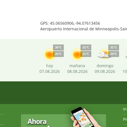
GPS: 45.06560906,-94.07613456
Aeropuerto Internacional de Minneapolis-Sai
30°C
31°C
31°C
25°C
21°C
20°C
hoy
mañana
domingo
07.08.2026
08.08.2026
09.08.2026
10
I
P