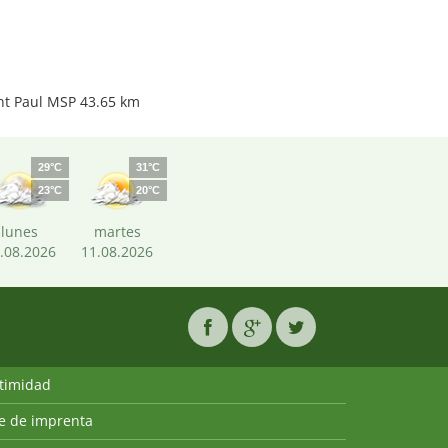
nt Paul MSP 43.65 km
29°C
31°C
23°C
20°C
lunes
martes
.08.2026
11.08.2026
ntimidad
ie de imprenta