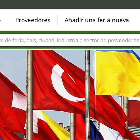
Proveedores
Añadir una feria nueva
Países
Ciudades
Sectores de ferias
Sectores de prove