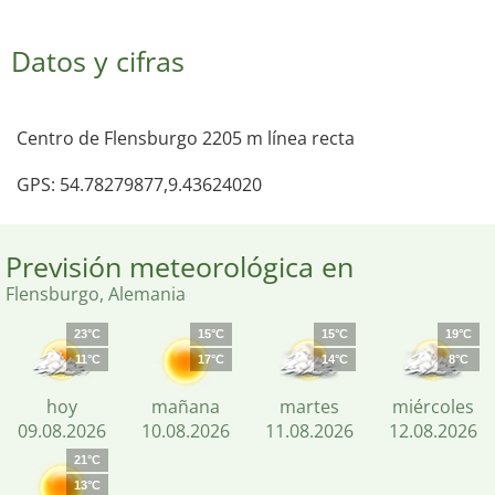
Datos y cifras
Centro de Flensburgo 2205 m línea recta
GPS: 54.78279877,9.43624020
Previsión meteorológica en
Flensburgo, Alemania
23°C
15°C
15°C
19°C
11°C
17°C
14°C
8°C
hoy
mañana
martes
miércoles
09.08.2026
10.08.2026
11.08.2026
12.08.2026
21°C
13°C