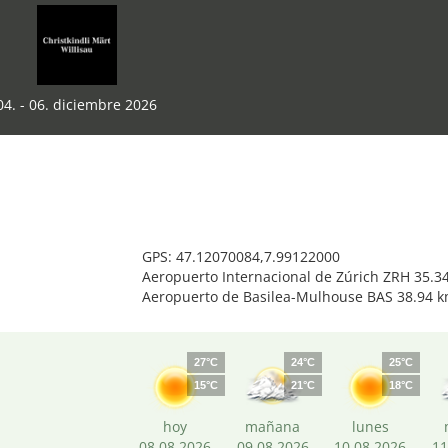
04. - 06. diciembre 2026
GPS: 47.12070084,7.99122000
Aeropuerto Internacional de Zúrich ZRH 35.3
Aeropuerto de Basilea-Mulhouse BAS 38.94 
27°C
24°C
25°C
15°C
21°C
18°C
hoy
mañana
lunes
08.08.2026
09.08.2026
10.08.2026
11