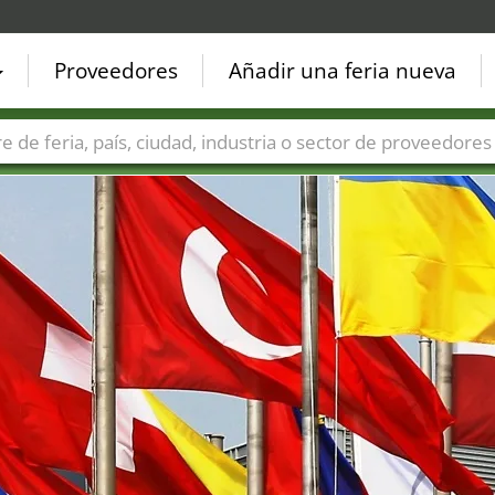
Proveedores
Añadir una feria nueva
Países
Ciudades
Sectores de ferias
Sectores de prove