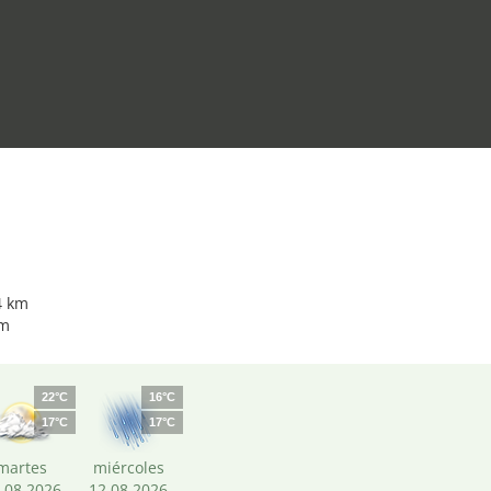
4 km
km
22°C
16°C
17°C
17°C
martes
miércoles
.08.2026
12.08.2026