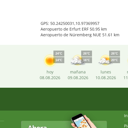
GPS: 50.24250031,10.97369957
Aeropuerto de Erfurt ERF 50.95 km
Aeropuerto de Núremberg NUE 51.61 km
24°C
26°C
26°C
14°C
16°C
20°C
hoy
mañana
lunes
08.08.2026
09.08.2026
10.08.2026
11
I
P