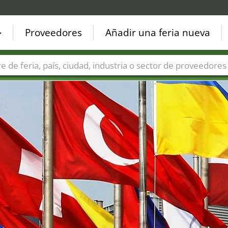
Proveedores
Añadir una feria nueva
Países
Ciudades
Sectores de ferias
Sectores de prove