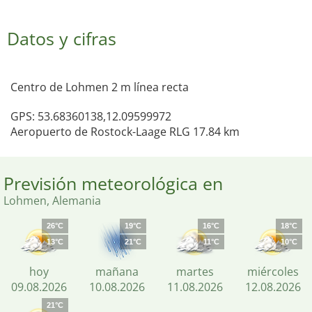
Datos y cifras
Centro de Lohmen 2 m línea recta
GPS: 53.68360138,12.09599972
Aeropuerto de Rostock-Laage RLG 17.84 km
Previsión meteorológica en
Lohmen, Alemania
26°C
19°C
16°C
18°C
13°C
21°C
11°C
10°C
hoy
mañana
martes
miércoles
09.08.2026
10.08.2026
11.08.2026
12.08.2026
21°C