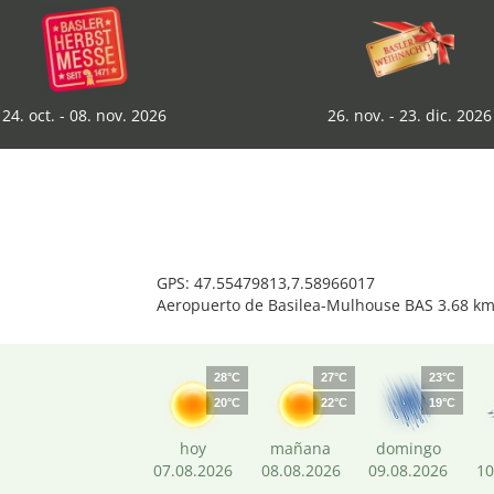
24. oct. - 08. nov. 2026
26. nov. - 23. dic. 2026
GPS: 47.55479813,7.58966017
Aeropuerto de Basilea-Mulhouse BAS 3.68 k
28°C
27°C
23°C
20°C
22°C
19°C
hoy
mañana
domingo
07.08.2026
08.08.2026
09.08.2026
10