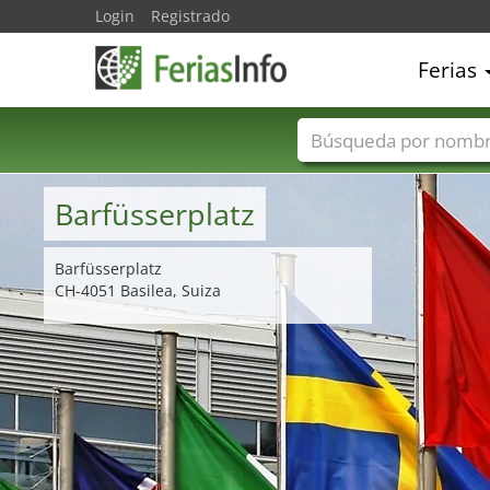
Login
Registrado
Ferias
Nombres de ferias
Barfüsserplatz
Barfüsserplatz
CH-4051 Basilea, Suiza