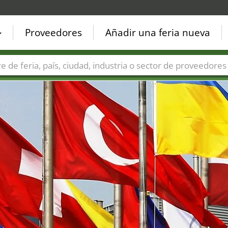
Proveedores
Añadir una feria nueva
Países
Ciudades
Sectores de ferias
Sectores de prove