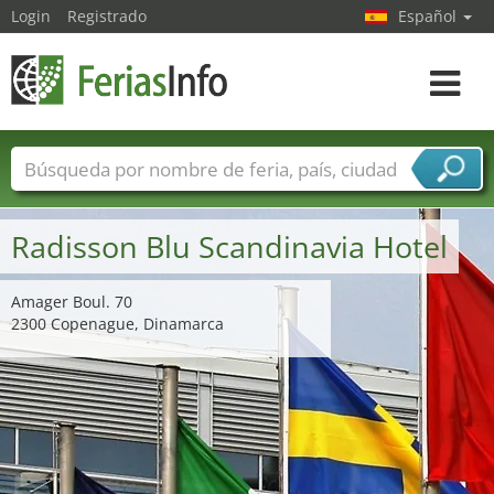
Login
Registrado
Español
Navega
toggle
Nombres de ferias
Países
Ciudades
Sectores de ferias
Radisson Blu Scandinavia Hotel
Sectores de proveedor de servicios
Amager Boul. 70
2300 Copenague, Dinamarca