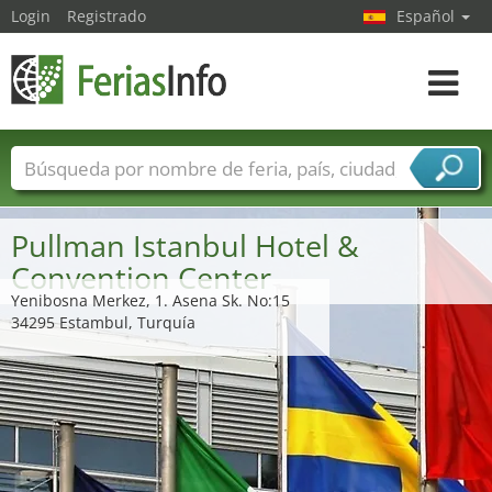
Login
Registrado
Español
Navega
toggle
Nombres de ferias
Países
Ciudades
Sectores de ferias
Pullman Istanbul Hotel &
Sectores de proveedor de servicios
Convention Center
Yenibosna Merkez, 1. Asena Sk. No:15
34295 Estambul, Turquía