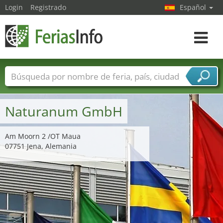
Login
Registrado
Español
Navega
toggle
Nombres de ferias
Países
Ciudades
Sectores de ferias
Naturanum GmbH
Sectores de proveedor de servicios
Am Moorn 2 /OT Maua
07751 Jena, Alemania