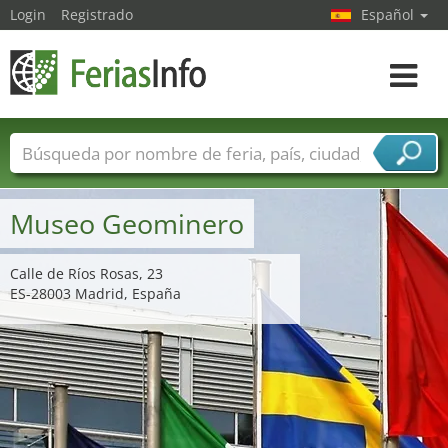
Login
Registrado
Español
Navega
toggle
Nombres de ferias
Países
Ciudades
Sectores de ferias
Museo Geominero
Sectores de proveedor de servicios
Calle de Ríos Rosas, 23
ES-28003 Madrid, España