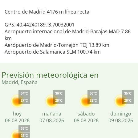
Centro de Madrid 4176 m línea recta
GPS: 40.44240189,-3.70032001
Aeropuerto internacional de Madrid-Barajas MAD 7.86
km
Aerópuerto de Madrid-Torrejón TOJ 13.89 km
Aeropuerto de Salamanca SLM 100.74 km
Previsión meteorológica en
Madrid, España
34°C
36°C
36°C
35°C
27°C
28°C
29°C
28°C
hoy
mañana
sábado
domingo
06.08.2026
07.08.2026
08.08.2026
09.08.2026
35°C
28°C