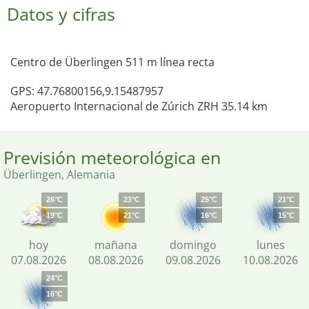
Datos y cifras
Centro de Überlingen 511 m línea recta
GPS: 47.76800156,9.15487957
Aeropuerto Internacional de Zúrich ZRH 35.14 km
Previsión meteorológica en
Überlingen, Alemania
26°C
23°C
25°C
21°C
19°C
21°C
16°C
15°C
hoy
mañana
domingo
lunes
07.08.2026
08.08.2026
09.08.2026
10.08.2026
24°C
16°C