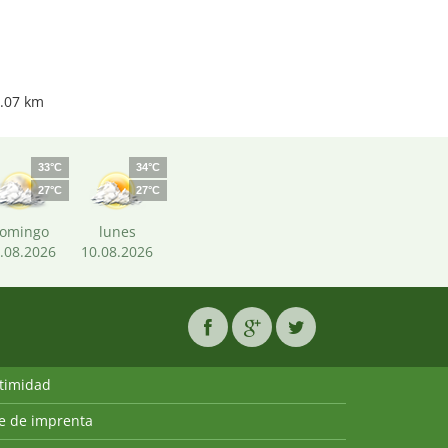
.07 km
33°C
34°C
27°C
27°C
omingo
lunes
.08.2026
10.08.2026
ntimidad
ie de imprenta