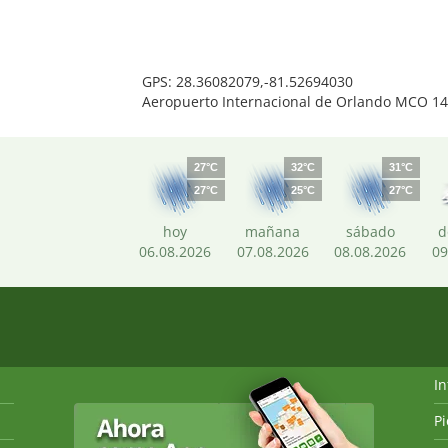
GPS: 28.36082079,-81.52694030
Aeropuerto Internacional de Orlando MCO 14
27°C
32°C
31°C
27°C
25°C
27°C
hoy
mañana
sábado
d
06.08.2026
07.08.2026
08.08.2026
09
I
P