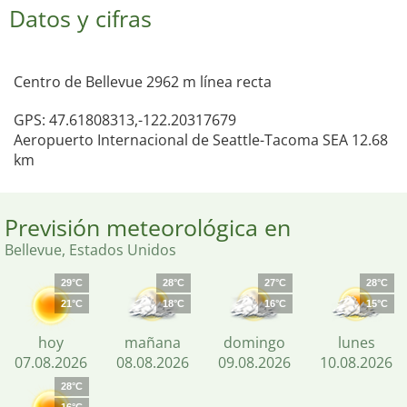
Datos y cifras
Centro de Bellevue 2962 m línea recta
GPS: 47.61808313,-122.20317679
Aeropuerto Internacional de Seattle-Tacoma SEA 12.68
km
Previsión meteorológica en
Bellevue, Estados Unidos
29°C
28°C
27°C
28°C
21°C
18°C
16°C
15°C
hoy
mañana
domingo
lunes
07.08.2026
08.08.2026
09.08.2026
10.08.2026
28°C