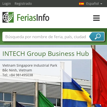
Login
Registrado
Español
Navega
toggle
Nombres de ferias
Países
Ciudades
Sectores de ferias
INTECH Group Business Hub
Sectores de proveedor de servicios
Vietnam Singapore Industrial Park
Bắc Ninh, Vietnam
Tel: +84 981495038