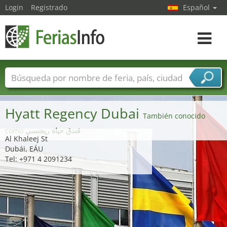
Login
Registrado
Español
Navega
toggle
Nombres de ferias
Países
Ciudades
Sectores de ferias
Hyatt Regency Dubai
Sectores de proveedor de servicios
También conocido
como
فندق حياة ريجنسي
Al Khaleej St
Dubái, EÁU
Tel: +971 4 2091234