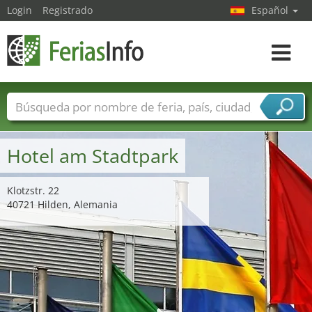
Login
Registrado
Español
Navega
toggle
Nombres de ferias
Países
Ciudades
Sectores de ferias
Hotel am Stadtpark
Sectores de proveedor de servicios
Klotzstr. 22
40721 Hilden, Alemania