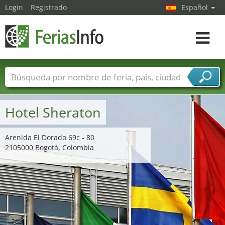
Login
Registrado
Español
Navega
toggle
Nombres de ferias
Países
Ciudades
Sectores de ferias
Hotel Sheraton
Sectores de proveedor de servicios
Arenida El Dorado 69c - 80
2105000 Bogotá, Colombia