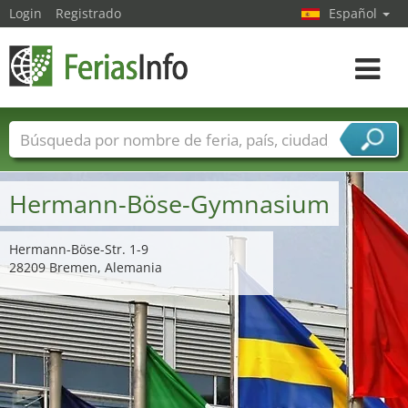
Login
Registrado
Español
Navega
toggle
Nombres de ferias
Países
Ciudades
Sectores de ferias
Hermann-Böse-Gymnasium
Sectores de proveedor de servicios
Hermann-Böse-Str. 1-9
28209 Bremen, Alemania