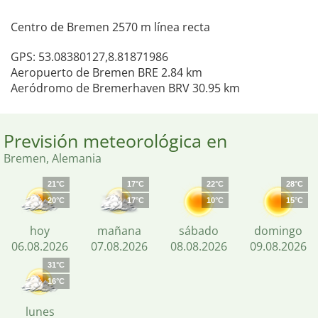
Centro de Bremen 2570 m línea recta
GPS: 53.08380127,8.81871986
Aeropuerto de Bremen BRE 2.84 km
Aeródromo de Bremerhaven BRV 30.95 km
Previsión meteorológica en
Bremen, Alemania
21°C
17°C
22°C
28°C
20°C
17°C
10°C
15°C
hoy
mañana
sábado
domingo
06.08.2026
07.08.2026
08.08.2026
09.08.2026
31°C
16°C
lunes