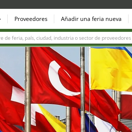
Proveedores
Añadir una feria nueva
Países
Ciudades
Sectores de ferias
Sectores de prove