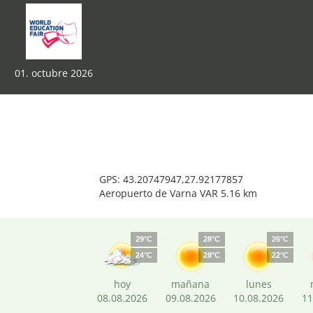
01. octubre 2026
GPS: 43.20747947,27.92177857
Aeropuerto de Varna VAR 5.16 km
29°C
28°C
26°C
24°C
28°C
22°C
hoy
mañana
lunes
08.08.2026
09.08.2026
10.08.2026
11