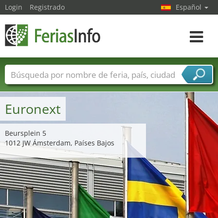
Login
Registrado
Español
Navega
toggle
Nombres de ferias
Países
Ciudades
Sectores de ferias
Euronext
Sectores de proveedor de servicios
Beursplein 5
1012 JW Ámsterdam, Países Bajos