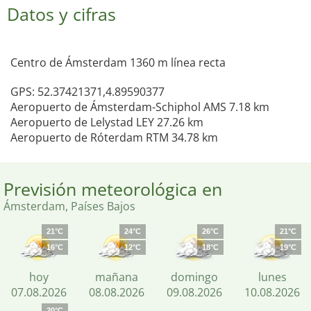
Datos y cifras
Centro de Ámsterdam 1360 m línea recta
GPS: 52.37421371,4.89590377
Aeropuerto de Ámsterdam-Schiphol AMS 7.18 km
Aeropuerto de Lelystad LEY 27.26 km
Aeropuerto de Róterdam RTM 34.78 km
Previsión meteorológica en
Ámsterdam, Países Bajos
21°C
24°C
26°C
21°C
16°C
12°C
18°C
19°C
hoy
mañana
domingo
lunes
07.08.2026
08.08.2026
09.08.2026
10.08.2026
20°C