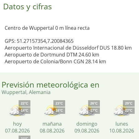
Datos y cifras
Centro de Wuppertal 0 m línea recta
GPS: 51.27157354,7.20084365
Aeropuerto Internacional de Düsseldorf DUS 18.80 km
Aeropuerto de Dortmund DTM 24.60 km
Aeropuerto de Colonia/Bonn CGN 28.14 km
Previsión meteorológica en
Wuppertal, Alemania
22°C
23°C
26°C
29°C
14°C
16°C
17°C
22°C
hoy
mañana
domingo
lunes
07.08.2026
08.08.2026
09.08.2026
10.08.2026
22°C