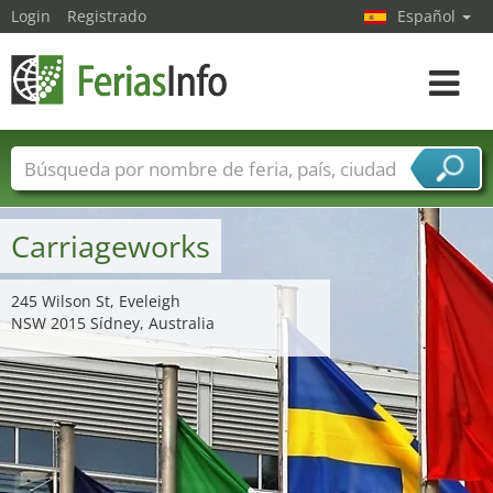
Login
Registrado
Español
Navega
toggle
Nombres de ferias
Países
Ciudades
Sectores de ferias
Carriageworks
Sectores de proveedor de servicios
245 Wilson St, Eveleigh
NSW 2015 Sídney, Australia