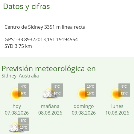
Datos y cifras
Centro de Sídney 3351 m línea recta
GPS: -33.89322013,151.19194564
SYD 3.75 km
Previsión meteorológica en
Sídney, Australia
4°C
8°C
10°C
8°C
9°C
10°C
15°C
12°C
hoy
mañana
domingo
lunes
07.08.2026
08.08.2026
09.08.2026
10.08.2026
8°C
13°C