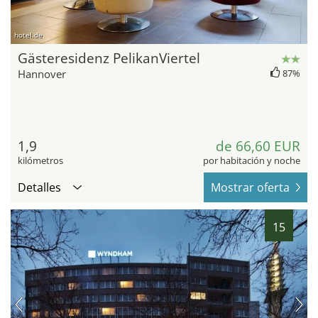
hotel.de
Gästeresidenz PelikanViertel
Hannover
87%
1,9
de 66,60 EUR
kilómetros
por habitación y noche
Detalles
Mostrar oferta
15