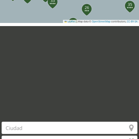
33
35
26
27
Leaflet
|
Map data ©
OpenStreetMap
contributors,
CC-BY-SA
38