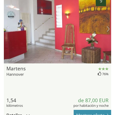
9
hotel.de
Martens
Hannover
76%
1,54
de 87,00 EUR
kilómetros
por habitación y noche