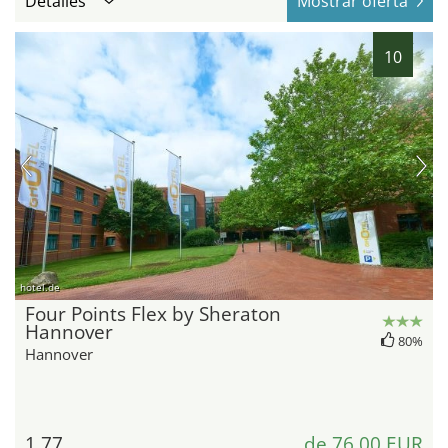
Detalles
Mostrar oferta
10
hotel.de
Four Points Flex by Sheraton
Hannover
80%
Hannover
1,77
de 76,00 EUR