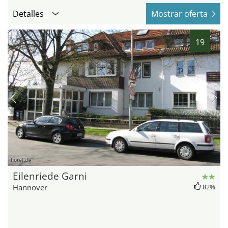
Detalles
Mostrar oferta
19
hotel.de
Eilenriede Garni
Hannover
82%