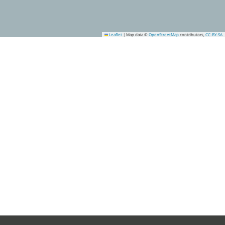
Leaflet
|
Map data ©
OpenStreetMap
contributors,
CC-BY-SA