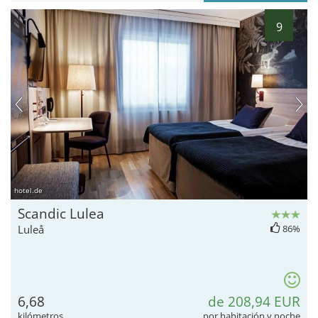
9
hotel.de
Scandic Lulea
Luleå
86%
6,68
de 208,94 EUR
kilómetros
por habitación y noche