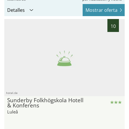
Detalles
Mostrar oferta
10
hotel.de
Sunderby Folkhögskola Hotell
& Konferens
Luleå