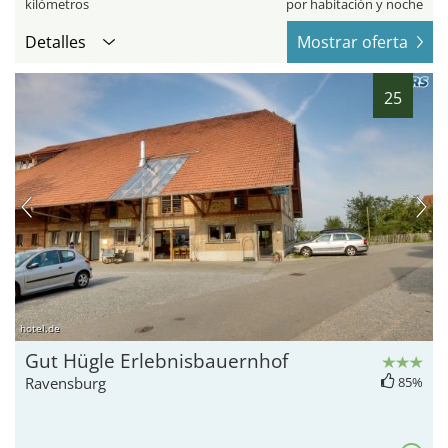
kilómetros
por habitación y noche
Detalles
Mostrar oferta
25
hotel.de
Gut Hügle Erlebnisbauernhof
Ravensburg
85%