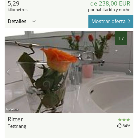
5,29
de 238,00 EUR
kilómetros
por habitación y noche
Detalles
Mostrar oferta
17
hotel.de
Ritter
Tettnang
84%