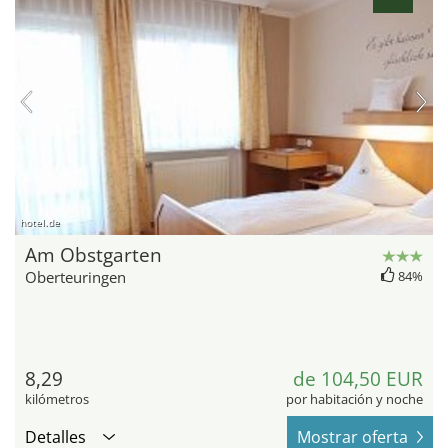
hotel.de
Am Obstgarten
Oberteuringen
84%
8,29
de 104,50 EUR
kilómetros
por habitación y noche
Detalles
Mostrar oferta