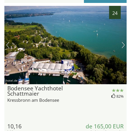
24
hotel.de
Bodensee Yachthotel
Schattmaier
82%
Kressbronn am Bodensee
10,16
de 165,00 EUR