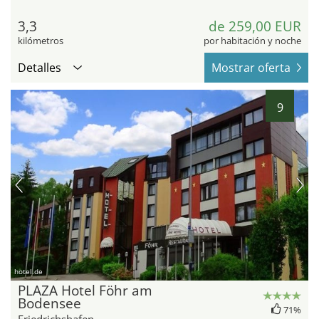
3,3
de 259,00 EUR
kilómetros
por habitación y noche
Detalles
Mostrar oferta
9
hotel.de
PLAZA Hotel Föhr am
Bodensee
71%