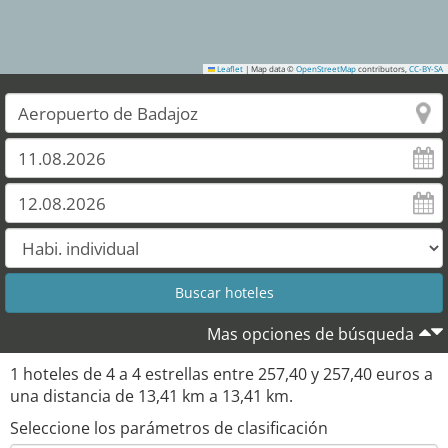
Leaflet
|
Map data ©
OpenStreetMap
contributors,
CC-BY-SA
Mas opciones de búsqueda
1
hoteles de
4
a
4
estrellas entre
257,40
y
257,40
euros a
una distancia de
13,41
km a
13,41
km.
Seleccione los parámetros de clasificación