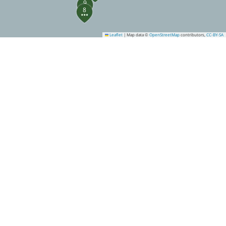
9
8
Leaflet
|
Map data ©
OpenStreetMap
contributors,
CC-BY-SA