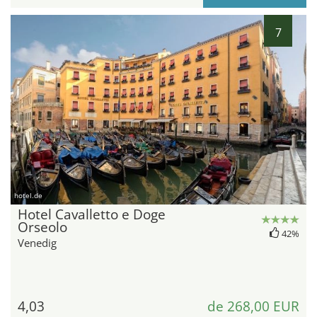
7
hotel.de
Hotel Cavalletto e Doge
Orseolo
42%
Venedig
4,03
de 268,00 EUR