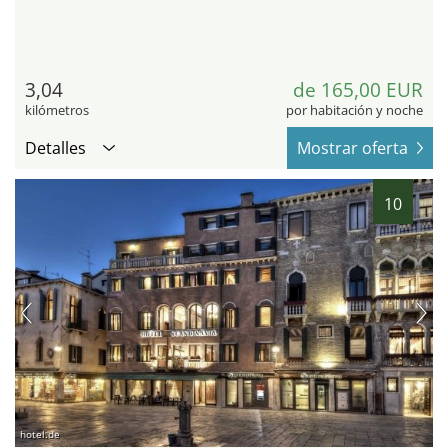
3,04
de 165,00 EUR
kilómetros
por habitación y noche
Detalles
Mostrar oferta
10
hotel.de