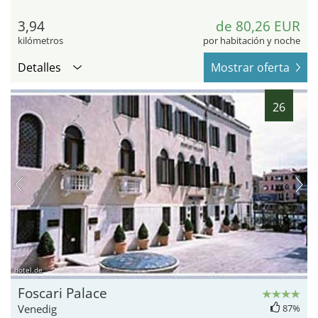
3,94
de 80,26 EUR
kilómetros
por habitación y noche
Detalles
Mostrar oferta
26
hotel.de
Foscari Palace
Venedig
87%