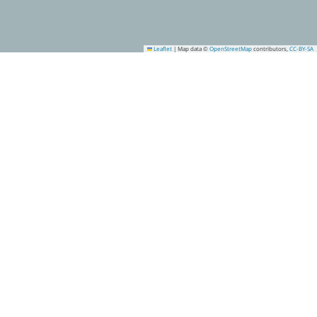
Leaflet
|
Map data ©
OpenStreetMap
contributors,
CC-BY-SA
1
2
3
4
5