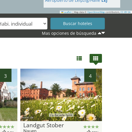
Aeropuerto de Leipzig/Halle
LEJ
Leaflet
|
Map data ©
OpenStreetMap
contributors,
CC-BY-SA
Mas opciones de búsqueda
3
4
hotel.de
Landgut Stober
Nauen