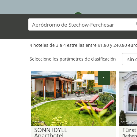
1
2
4 hoteles de 3 a 4 estrellas entre 91,80 y 240,80 eu
Seleccione los parámetros de clasificación
1
hotel.de
hotel.de
SONN IDYLL
Fürs
Aparthotel
Rathe