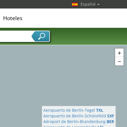
Español
Hoteles
edor de servicios
+
−
Aeropuerto de Berlín-Tegel
TXL
Aeropuerto de Berlín-Schönefeld
SXF
Aéroport de Berlin-Brandenburg
BER