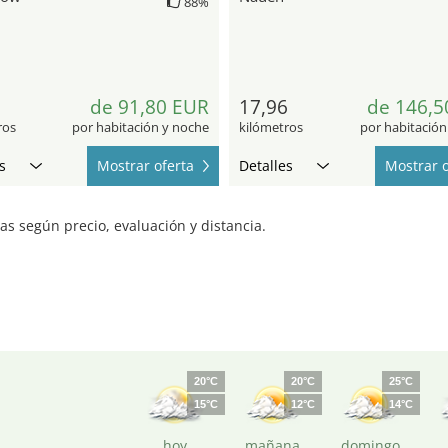
88%
5
de 91,80 EUR
17,96
de 146,5
ros
por habitación y noche
kilómetros
por habitación
s
Mostrar oferta
Detalles
Mostrar o
s según precio, evaluación y distancia.
20°C
20°C
25°C
15°C
12°C
14°C
hoy
mañana
domingo