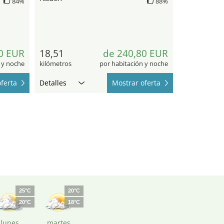
84%
88%
0 EUR
18,51
de 240,80 EUR
 y noche
kilómetros
por habitación y noche
ferta
Detalles
Mostrar oferta
25°C
20°C
20°C
18°C
lunes
martes