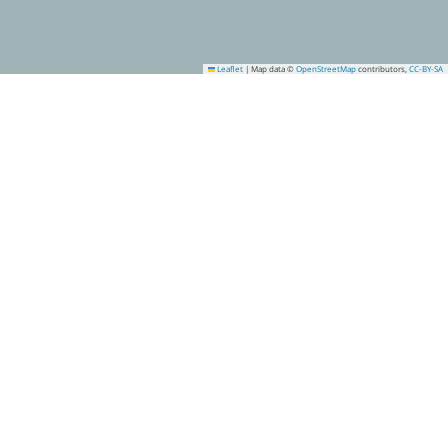
Leaflet
|
Map data ©
OpenStreetMap
contributors,
CC-BY-SA