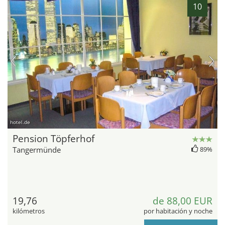
10
hotel.de
Pension Töpferhof
Tangermünde
89%
19,76
de 88,00 EUR
kilómetros
por habitación y noche