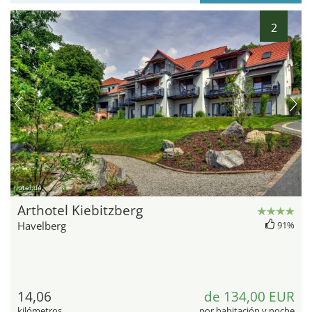
2
hotel.de
Arthotel Kiebitzberg
Havelberg
91%
14,06
de 134,00 EUR
kilómetros
por habitación y noche