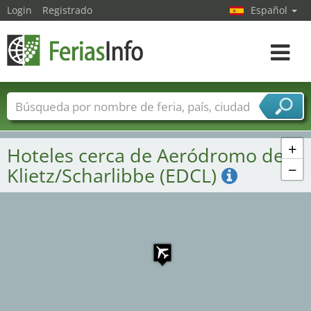
Login
Registrado
Español
Navega
toggle
Nombres de ferias
Países
Ciudades
Sectores de ferias
+
Hoteles cerca de Aeródromo de
Sectores de proveedor de servicios
−
Klietz/Scharlibbe (EDCL)