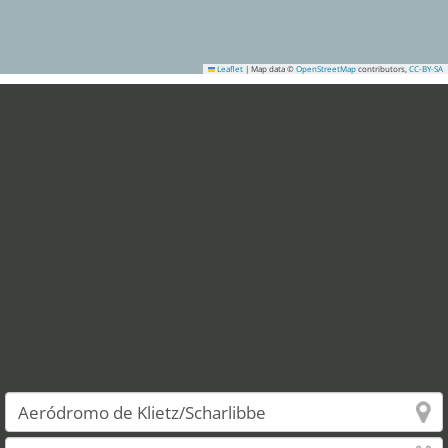
Leaflet
|
Map data ©
OpenStreetMap
contributors,
CC-BY-SA
1