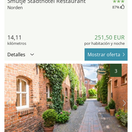
Smutje Stadthotel Restaurant
Norden
87
%
14,11
251,50 EUR
kilómetros
por habitación y noche
Detalles
Mostrar oferta
3