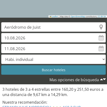
Leaflet
|
Map data ©
OpenStreetMap
contributors,
CC-BY-SA
Mas opciones de búsqueda
3
hoteles de
3
a
4
estrellas entre
160,20
y
251,50
euros a
una distancia de
9,67
km a
14,29
km.
Nuestra recomendación: