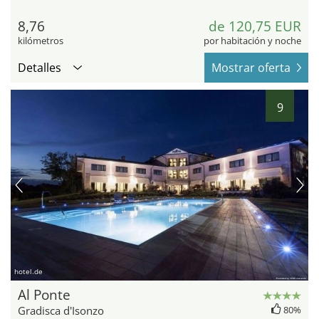
8,76
de 120,75 EUR
kilómetros
por habitación y noche
Detalles
Mostrar oferta
9
hotel.de
Al Ponte
Gradisca d'Isonzo
80%