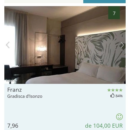
7
hotel.de
Franz
Gradisca d'Isonzo
84%
7,96
de 104,00 EUR