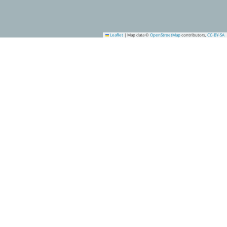
Leaflet
|
Map data ©
OpenStreetMap
contributors,
CC-BY-SA
14
16
15
17
18