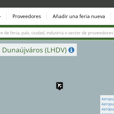
2
Proveedores
Añadir una feria nueva
1
Países
Ciudades
Sectores de ferias
Sectores de prove
e Dunaújváros (LHDV)
Aeropu
Aeropue
Aerópu