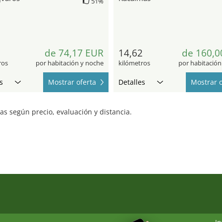
51%
de 74,17 EUR
14,62
de 160,0
ros
por habitación y noche
kilómetros
por habitación
s
Mostrar oferta
Detalles
Mostrar o
s según precio, evaluación y distancia.