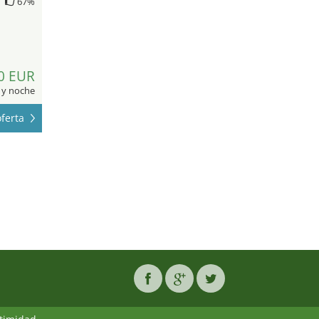
67%
0 EUR
 y noche
ferta