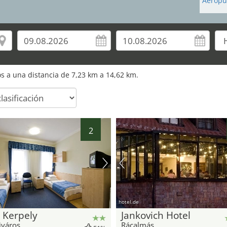
Aeropu
ros a una distancia de 7,23 km a 14,62 km.
2
hotel.de
 Kerpely
Jankovich Hotel
város
Rácalmás