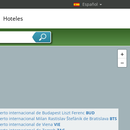
Español
Hoteles
edor de servicios
+
−
erto internacional de Budapest Liszt Ferenc
BUD
rto internacional Milan Rastislav Štefánik de Bratislava
BTS
erto internacional de Viena
VIE