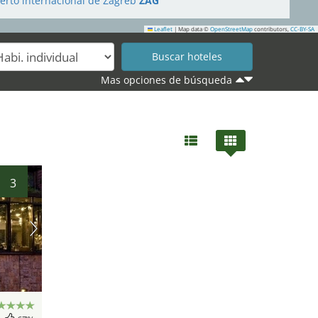
erto internacional de Zagreb
ZAG
Leaflet
|
Map data ©
OpenStreetMap
contributors,
CC-BY-SA
Mas opciones de búsqueda
3