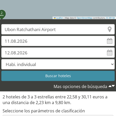
2
Leaflet
|
Map data ©
OpenStreetMap
contributors,
CC-BY-SA
Mas opciones de búsqueda
2
hoteles de
3
a
3
estrellas entre
22,58
y
30,11
euros a
una distancia de
2,23
km a
9,80
km.
Seleccione los parámetros de clasificación