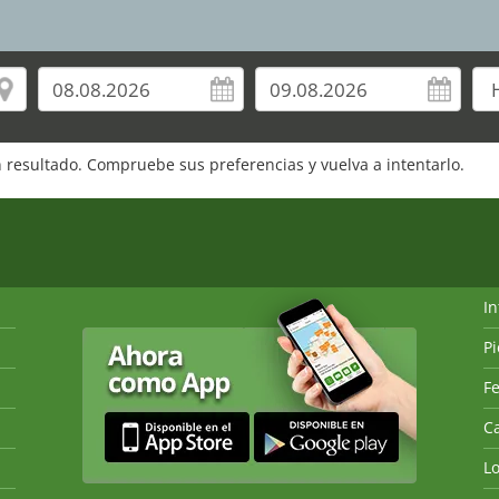
 resultado. Compruebe sus preferencias y vuelva a intentarlo.
I
P
Fe
Ca
L