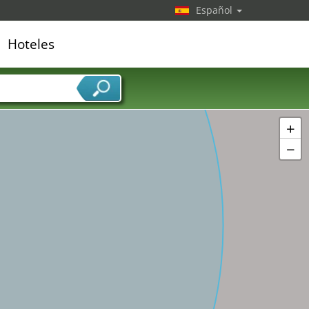
Español
Hoteles
edor de servicios
+
−