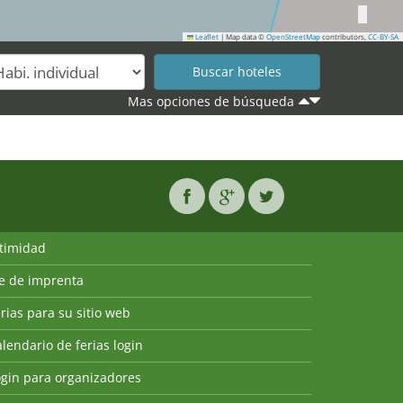
Leaflet
|
Map data ©
OpenStreetMap
contributors,
CC-BY-SA
Mas opciones de búsqueda
ntimidad
ie de imprenta
rias para su sitio web
lendario de ferias login
ogin para organizadores