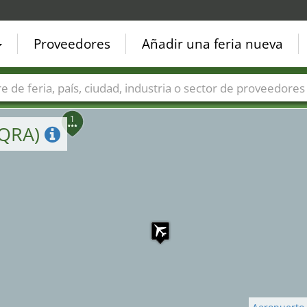
4
Proveedores
Añadir una feria nueva
2
Países
Ciudades
Sectores de ferias
Sectores de prove
1
(QRA)