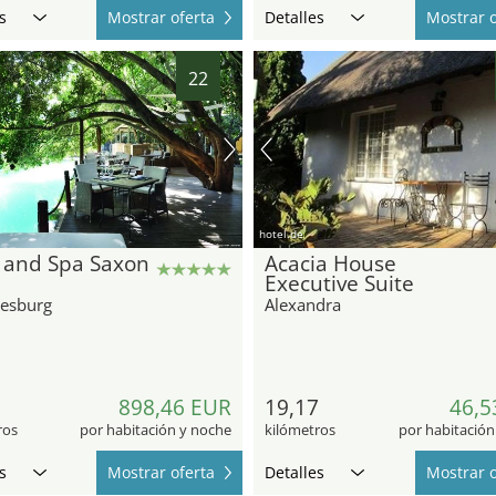
s
Mostrar oferta
Detalles
Mostrar o
22
hotel.de
s and Spa Saxon
Acacia House
Executive Suite
esburg
Alexandra
9
898,46 EUR
19,17
46,5
ros
por habitación y noche
kilómetros
por habitación
s
Mostrar oferta
Detalles
Mostrar o