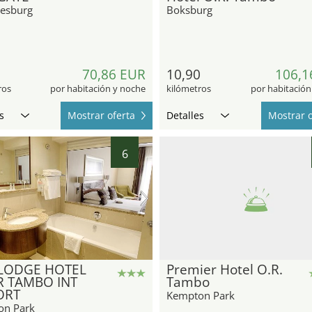
esburg
Boksburg
70,86 EUR
10,90
106,1
ros
por habitación y noche
kilómetros
por habitación
s
Mostrar oferta
Detalles
Mostrar o
6
 LODGE HOTEL
Premier Hotel O.R.
R TAMBO INT
Tambo
ORT
Kempton Park
on Park