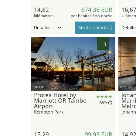
14,82
374,36 EUR
16,6
kilómetros
por habitación y noche
kilómet
Detalles
Mostrar oferta
Detalle
13
hotel.de
hotel.de
Protea Hotel by
Joha
Marriott OR Tambo
Marri
88
%
Airport
Melr
Kempton Park
Johann
15,29
99,93 EUR
14,9