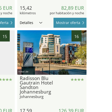
5 EUR
15,42
82,89 EUR
 y noche
kilómetros
por habitación y noche
ferta
Detalles
Mostrar oferta
15
16
hotel.de
Radisson Blu
Gautrain Hotel
Sandton
Johannesburg
Johannesburg
0 EUR
17,59
126,39 EUR