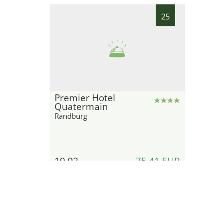
25
Premier Hotel
Quatermain
Randburg
19,92
75,41 EUR
kilómetros
por habitación y noche
Detalles
Mostrar oferta