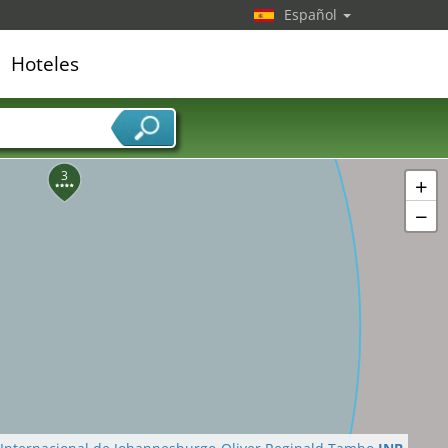
Español
Hoteles
5
edor de servicios
3
+
−