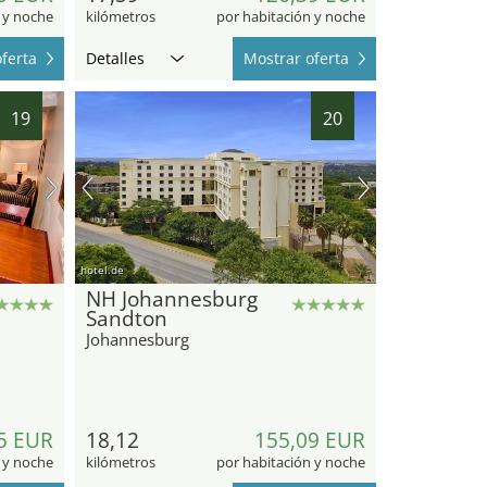
 y noche
kilómetros
por habitación y noche
ferta
Detalles
Mostrar oferta
19
20
hotel.de
NH Johannesburg
Sandton
Johannesburg
5 EUR
18,12
155,09 EUR
 y noche
kilómetros
por habitación y noche