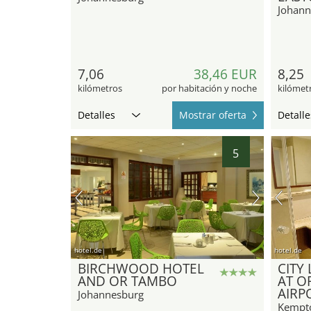
Johann
7,06
38,46 EUR
8,25
kilómetros
por habitación y noche
kilómet
Detalles
Mostrar oferta
Detalle
5
hotel.de
hotel.de
BIRCHWOOD HOTEL
CITY
AND OR TAMBO
AT O
AIRP
Johannesburg
Kempt