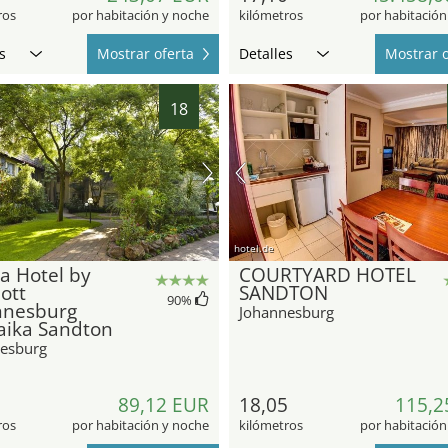
ros
por habitación y noche
kilómetros
por habitación
s
Mostrar oferta
Detalles
Mostrar o
18
hotel.de
a Hotel by
COURTYARD HOTEL
ott
SANDTON
90
%
nnesburg
Johannesburg
aika Sandton
esburg
8
89,12 EUR
18,05
115,2
ros
por habitación y noche
kilómetros
por habitación