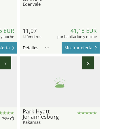
Edenvale
6 EUR
11,97
41,18 EUR
 y noche
kilómetros
por habitación y noche
ferta
Detalles
Mostrar oferta
7
8
Park Hyatt
Johannesburg
79
%
Kakamas