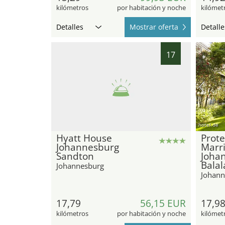
kilómetros
por habitación y noche
kilómet
Detalles
Mostrar oferta
Detalle
17
hotel.de
Hyatt House
Prote
Johannesburg
Marri
Sandton
Joha
Balal
Johannesburg
Johann
17,79
56,15 EUR
17,9
kilómetros
por habitación y noche
kilómet