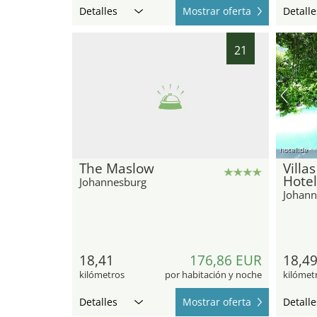
Detalles
Mostrar oferta
Detalle
21
hotel.de
The Maslow
Villa
Hotel
Johannesburg
Johann
18,41
176,86 EUR
18,4
kilómetros
por habitación y noche
kilómet
Detalles
Mostrar oferta
Detalle