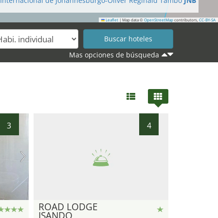
Internacional de Johannesburgo-Oliver Reginald Tambo
JNB
Leaflet
|
Map data ©
OpenStreetMap
contributors,
CC-BY-SA
Mas opciones de búsqueda
3
4
ROAD LODGE
ISANDO