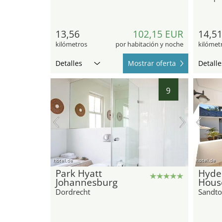
13,56
102,15 EUR
14,5
kilómetros
por habitación y noche
kilómet
Detalles
Mostrar oferta
Detalle
9
hotel.de
hotel.de
Park Hyatt
Hyde
Johannesburg
Hous
Dordrecht
Sandt