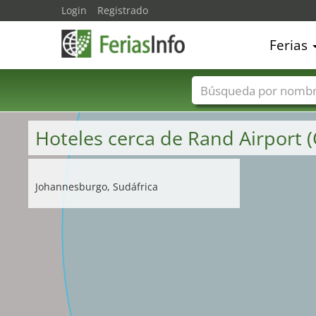
Login
Registrado
12
9
8
Ferias
Nombres de ferias
Hoteles cerca de Rand Airport 
Johannesburgo, Sudáfrica