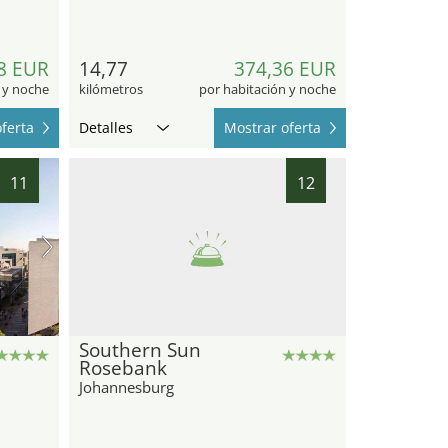
8 EUR
14,77
374,36 EUR
 y noche
kilómetros
por habitación y noche
ferta
Detalles
Mostrar oferta
11
12
Southern Sun
Rosebank
Johannesburg