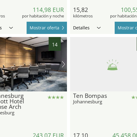
7
114,98 EUR
15,82
100,5
ros
por habitación y noche
kilómetros
por habitación
s
Mostrar oferta
Detalles
Mostrar o
14
nnesburg
Ten Bompas
ott Hotel
Johannesburg
ose Arch
esburg
2
243,07 EUR
17,10
45.458,0