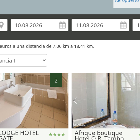
Aeropuerto 
euros a una distancia de
7,06
km a
18,41
km.
2
hotel.de
 LODGE HOTEL
Afrique Boutique
GATE
Hotel O.R. Tambo