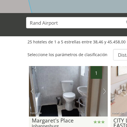
25
hoteles de
1
a
5
estrellas entre
38,46
y
45.458,00
Seleccione los parámetros de clasificación
1
hotel.de
hotel.de
Margaret's Place
CITY
EAST
Johannesburg