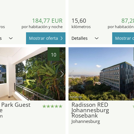
1
184,77 EUR
15,60
87,2
ros
por habitación y noche
kilómetros
por habitación
s
Mostrar oferta
Detalles
Mostrar o
10
hotel.de
 Park Guest
Radisson RED
e
Johannesburg
Rosebank
on
Johannesburg