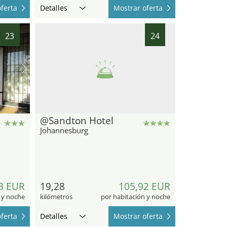
ferta
Detalles
Mostrar oferta
23
24
@Sandton Hotel
Johannesburg
3 EUR
19,28
105,92 EUR
 y noche
kilómetros
por habitación y noche
ferta
Detalles
Mostrar oferta