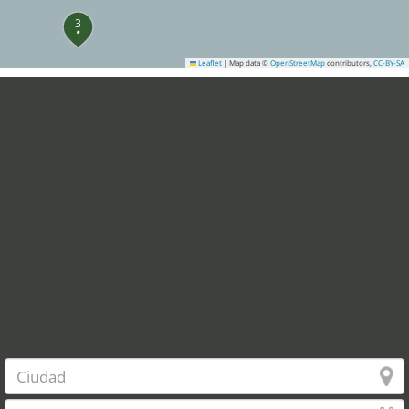
3
Leaflet
|
Map data ©
OpenStreetMap
contributors,
CC-BY-SA
4
11