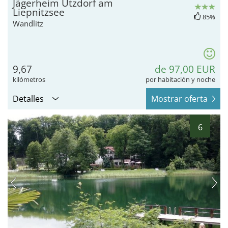
Jägerheim Ützdorf am
Liepnitzsee
85%
Wandlitz
9,67
de 97,00 EUR
kilómetros
por habitación y noche
Detalles
Mostrar oferta
6