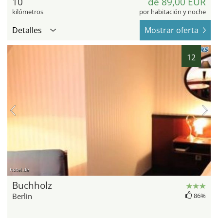
10
de 89,00 EUR
kilómetros
por habitación y noche
Detalles
Mostrar oferta
12
hotel.de
Buchholz
Berlin
86%