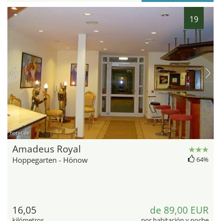
19
hotel.de
Amadeus Royal
Hoppegarten - Hönow
64%
16,05
de 89,00 EUR
kilómetros
por habitación y noche