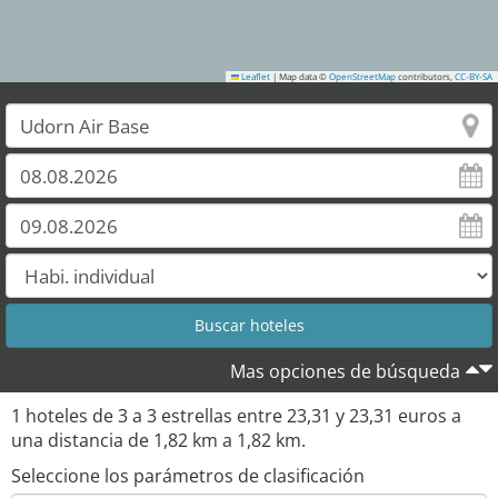
Leaflet
|
Map data ©
OpenStreetMap
contributors,
CC-BY-SA
Mas opciones de búsqueda
1
hoteles de
3
a
3
estrellas entre
23,31
y
23,31
euros a
una distancia de
1,82
km a
1,82
km.
Seleccione los parámetros de clasificación