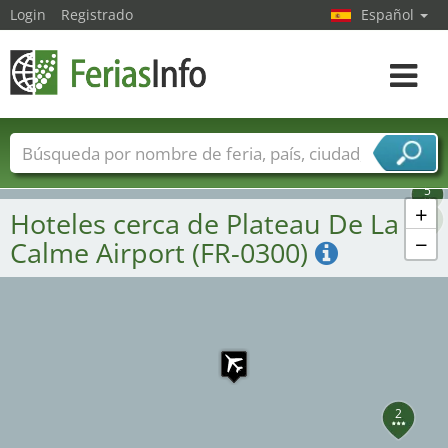
Login
Registrado
Español
Navega
toggle
Nombres de ferias
Países
Ciudades
5
Sectores de ferias
+
Hoteles cerca de Plateau De La
4
Sectores de proveedor de servicios
−
Calme Airport (FR-0300)
2