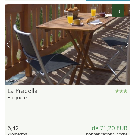
3
hotel.de
La Pradella
Bolquère
6,42
de 71,20 EUR
kilómetros
por habitación y noche