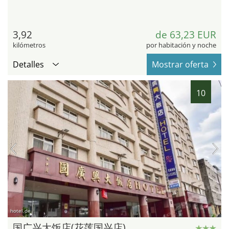
3,92
de 63,23 EUR
kilómetros
por habitación y noche
Detalles
Mostrar oferta
10
hotel.de
国广兴大饭店(花莲国兴店)