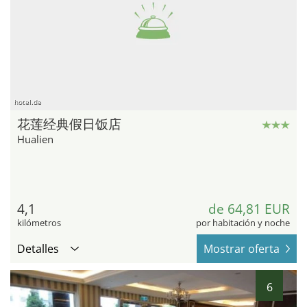
hotel.de
花莲经典假日饭店
Hualien
4,1
de 64,81 EUR
kilómetros
por habitación y noche
Detalles
Mostrar oferta
6