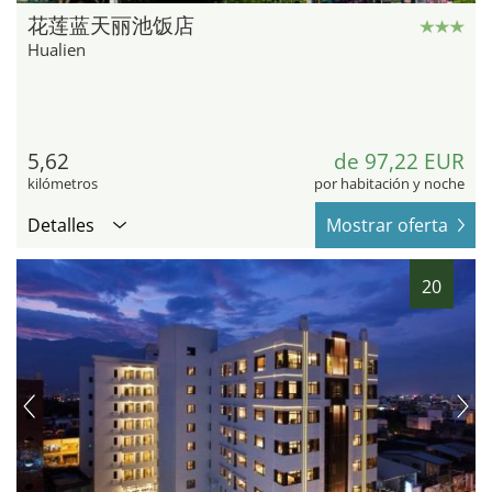
花莲蓝天丽池饭店
Hualien
5,62
de 97,22 EUR
kilómetros
por habitación y noche
Detalles
Mostrar oferta
20