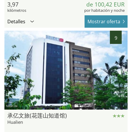
3,97
de 100,42 EUR
kilómetros
por habitación y noche
Detalles
Mostrar oferta
9
hotel.de
承亿文旅(花莲山知道馆)
Hualien