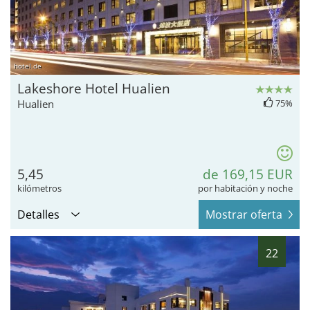
hotel.de
Lakeshore Hotel Hualien
Hualien
75%
5,45
de 169,15 EUR
kilómetros
por habitación y noche
Detalles
Mostrar oferta
22