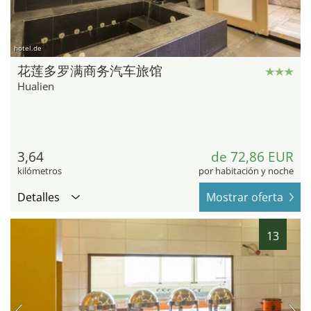
hotel.de
花莲多罗满商务汽车旅馆
Hualien
3,64
de 72,86 EUR
kilómetros
por habitación y noche
Detalles
Mostrar oferta
13