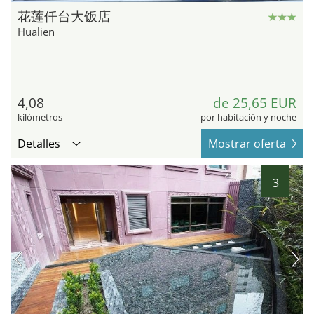
花莲仟台大饭店
Hualien
4,08
de 25,65 EUR
kilómetros
por habitación y noche
Detalles
Mostrar oferta
3