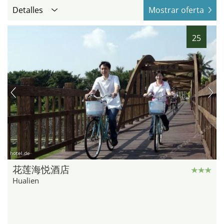
Detalles
Mostrar oferta
25
hotel.de
花莲海悦酒店
Hualien