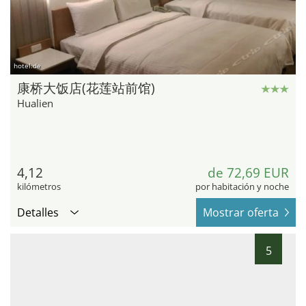
hotel.de
康桥大饭店(花莲站前馆)
Hualien
4,12
de 72,69 EUR
kilómetros
por habitación y noche
Detalles
Mostrar oferta
5