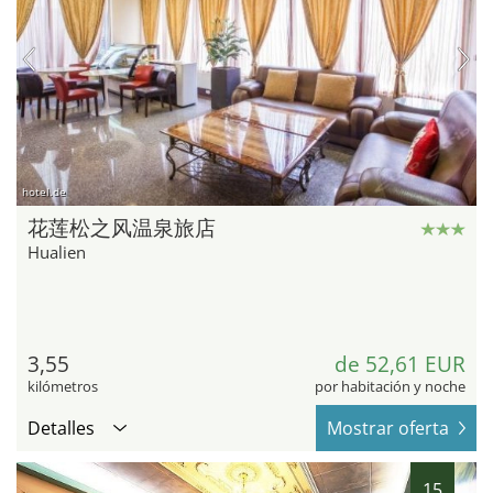
hotel.de
花莲松之风温泉旅店
Hualien
3,55
de 52,61 EUR
kilómetros
por habitación y noche
Detalles
Mostrar oferta
15