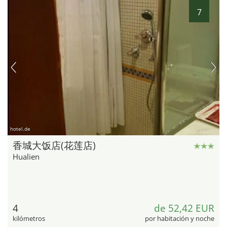
7
hotel.de
香城大饭店(花莲店)
Hualien
4
de 52,42 EUR
kilómetros
por habitación y noche