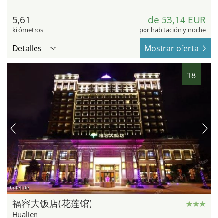
5,61
de 53,14 EUR
kilómetros
por habitación y noche
Detalles
Mostrar oferta
18
hotel.de
福容大饭店(花莲馆)
Hualien