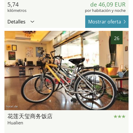
5,74
de 46,09 EUR
kilómetros
por habitación y noche
Detalles
Mostrar oferta
26
hotel.de
花莲天玺商务饭店
Hualien