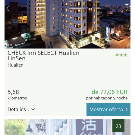
hotel.de
CHECK inn SELECT Hualien
LinSen
Hualien
5,68
de 72,06 EUR
kilómetros
por habitación y noche
Detalles
Mostrar oferta
23