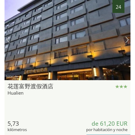
24
hotel.de
花莲富野渡假酒店
Hualien
5,73
de 61,20 EUR
kilómetros
por habitación y noche