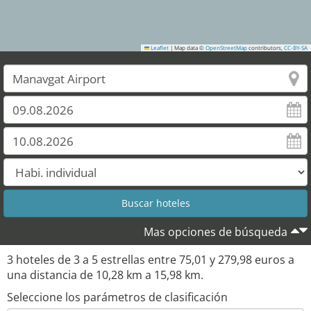
Leaflet
|
Map data ©
OpenStreetMap
contributors,
CC-BY-SA
Mas opciones de búsqueda
3
hoteles de
3
a
5
estrellas entre
75,01
y
279,98
euros a
una distancia de
10,28
km a
15,98
km.
Seleccione los parámetros de clasificación