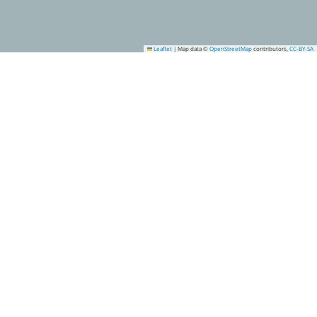
Leaflet
|
Map data ©
OpenStreetMap
contributors,
CC-BY-SA
15
20