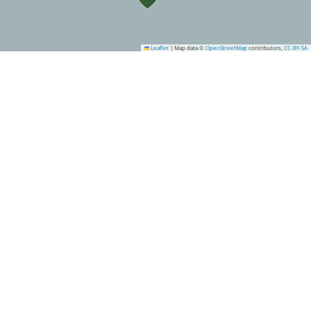
Leaflet
|
Map data ©
OpenStreetMap
contributors,
CC-BY-SA