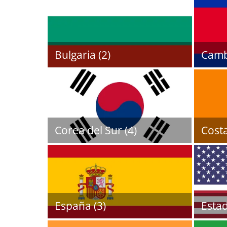
Bulgaria (2)
Camb
Corea del Sur (4)
Costa
España (3)
Estad