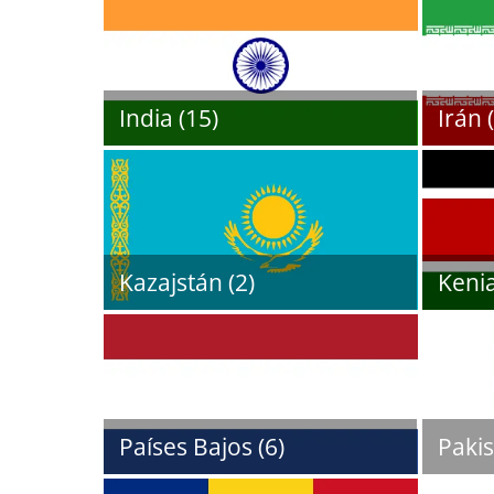
India (15)
Irán 
Kazajstán (2)
Kenia
Países Bajos (6)
Pakis