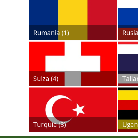
Rumania (1)
Rusia
Suiza (4)
Taila
Turquía (3)
Ugan