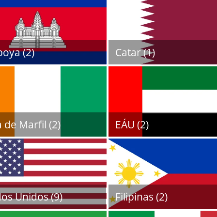
oya (2)
Catar (1)
 de Marfil (2)
EÁU (2)
os Unidos (9)
Filipinas (2)