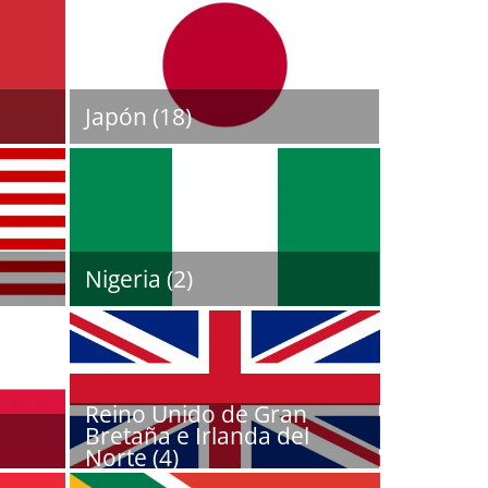
Japón (18)
Nigeria (2)
Reino Unido de Gran
Bretaña e Irlanda del
Norte (4)