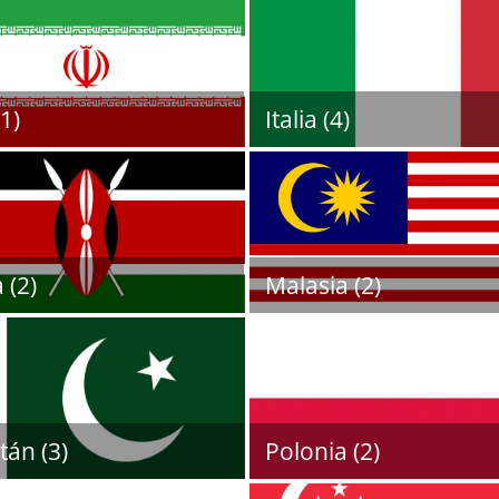
(1)
Italia (4)
 (2)
Malasia (2)
tán (3)
Polonia (2)