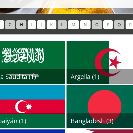
F
G
H
I
J
K
L
M
N
O
P
Q
R
a Saudita (1)
Argelia (1)
aiyán (1)
Bangladesh (3)