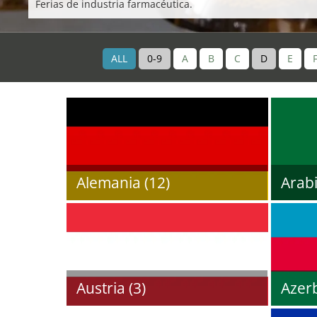
Ferias de industria farmacéutica.
ALL
0-9
A
B
C
D
E
Alemania (12)
Arabi
Austria (3)
Azerb