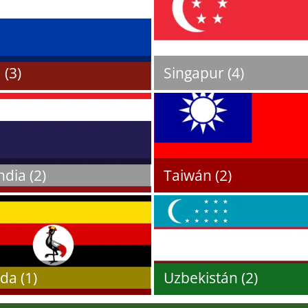
 (3)
Singapur (4)
ndia (2)
Taiwán (2)
da (1)
Uzbekistán (2)