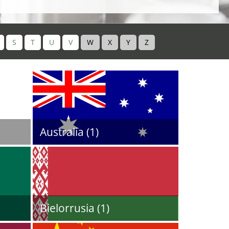
S
T
U
V
W
X
Y
Z
Australia (1)
Bielorrusia (1)