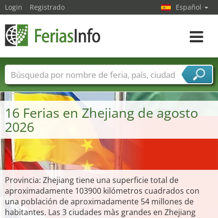
Login
Registrado
Español
Navega
toggle
Nombres de ferias
Países
Ciudades
Sectores de ferias
16 Ferias en Zhejiang de agosto
Sectores de proveedor de servicios
2026
Provincia: Zhejiang tiene una superficie total de
aproximadamente 103900 kilómetros cuadrados con
una población de aproximadamente 54 millones de
habitantes. Las 3 ciudades màs grandes en Zhejiang