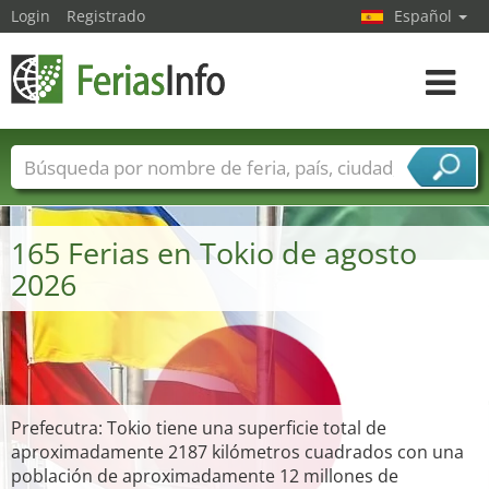
Login
Registrado
Español
Navega
toggle
Nombres de ferias
Países
Ciudades
Sectores de ferias
165 Ferias en Tokio de agosto
Sectores de proveedor de servicios
2026
Prefecutra: Tokio tiene una superficie total de
aproximadamente 2187 kilómetros cuadrados con una
población de aproximadamente 12 millones de