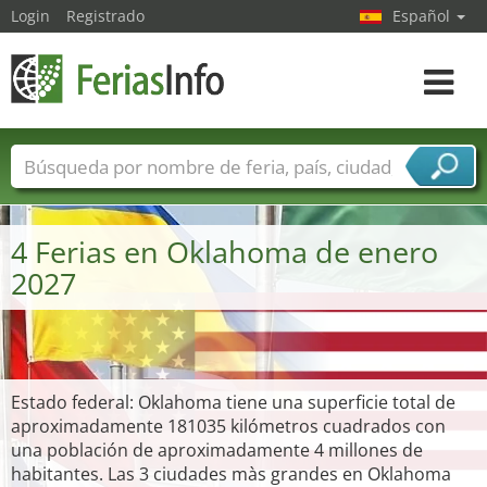
Login
Registrado
Español
Navega
toggle
Nombres de ferias
Países
Ciudades
Sectores de ferias
4 Ferias en Oklahoma de enero
Sectores de proveedor de servicios
2027
Estado federal: Oklahoma tiene una superficie total de
aproximadamente 181035 kilómetros cuadrados con
una población de aproximadamente 4 millones de
habitantes. Las 3 ciudades màs grandes en Oklahoma