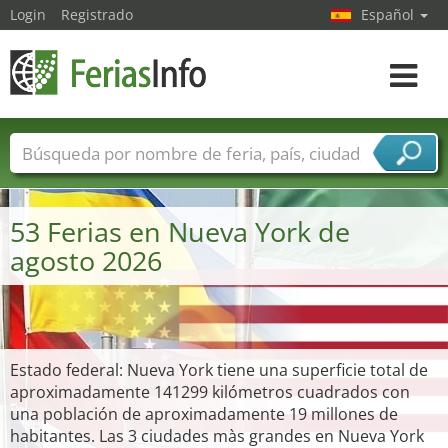
Login
Registrado
Español
Navega
toggle
Nombres de ferias
Países
Ciudades
Sectores de ferias
53 Ferias en Nueva York de
Sectores de proveedor de servicios
agosto 2026
Estado federal: Nueva York tiene una superficie total de
aproximadamente 141299 kilómetros cuadrados con
una población de aproximadamente 19 millones de
habitantes. Las 3 ciudades màs grandes en Nueva York